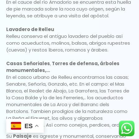
En el cauce del río Amadorio se encuentra esta huella
de pie marcada sobre la roca cuyo origen, según la
leyenda, se atribuye a una visita del apóstol.
Lavadero de Relleu
Relleu conserva el antiguo lavadero del pueblo así
como acueductos, molinos, balsas, abrigos rupestres
(cuevas) y restos íberos, romanos y árabes.
Casas Señoriales
,
Torres de defensa, árboles
monumentales,…
En el casco urbano de Relleu encontramos las casas;
Senabre, Señoría, Gonzalo, etc. En el campo: el Mas
Blanca, el Realet de Abajo, La Garrofera, las Torres de
la Casa Balde y la de les Ferreries,.. los acueductos
monumentales de La Arca y del Barranc dels
Bortolons. Tambien prodigios de la naturaleza como
La Peña el Figueret, los olivos y algarrobos
monumentales,.. Así como conejos, perdices, ardillas,…
ES
Su
Paisaje
es agreste y monumental, conservando